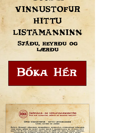
vinnustofur
hittu
listamanninn
Sjáðu, heyrðu og
lærðu
Bóka Hér