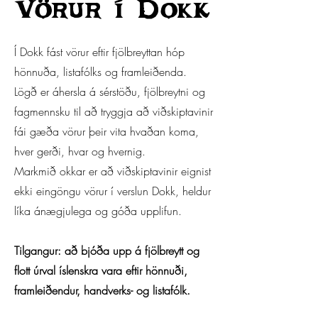
Vörur í Dokk
Í Dokk fást vörur eftir fjölbreyttan hóp
hönnuða, listafólks og framleiðenda.
Lögð er áhersla á sérstöðu, fjölbreytni og
fagmennsku til að tryggja að viðskiptavinir
fái gæða vörur þeir vita hvaðan koma,
hver gerði, hvar og hvernig.
Markmið okkar er að viðskiptavinir eignist
ekki eingöngu vörur í verslun Dokk, heldur
líka ánægjulega og góða upplifun.
Tilgangur: að bjóða upp á fjölbreytt og
flott úrval íslenskra vara eftir hönnuði,
framleiðendur, handverks- og listafólk.