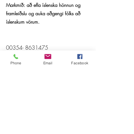
Mar
kmið: að efla íslenska hönnun og
framleiðslu og auka aðgengi fólks að
íslenskum vörum.
00354- 8631475
dokk@dokkiceland.com
Phone
Email
Facebook
DOKK
Heppuvegur 6
780 Höfn Hornafjörður
Iceland